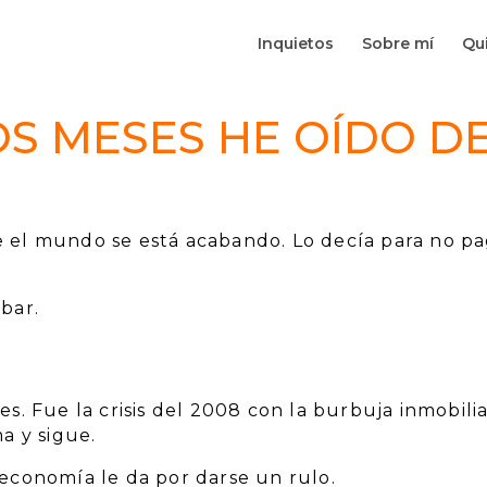
Inquietos
Sobre mí
Qui
OS MESES HE OÍDO D
e el mundo se está acabando. Lo decía para no p
abar.
s. Fue la crisis del 2008 con la burbuja inmobilia
a y sigue.
 economía le da por darse un rulo.