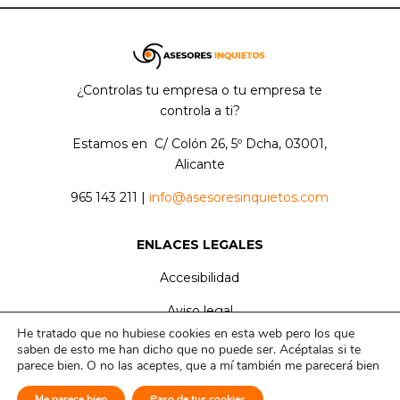
¿Controlas tu empresa o tu empresa te
controla a ti?
Estamos en
C/ Colón 26, 5º Dcha, 03001,
Alicante
965 143 211 |
info@asesoresinquietos.com
ENLACES LEGALES
Accesibilidad
Aviso legal
He tratado que no hubiese cookies en esta web pero los que
Política de privacidad
saben de esto me han dicho que no puede ser. Acéptalas si te
parece bien. O no las aceptes, que a mí también me parecerá bien
Política de cookies
Me parece bien
Paso de tus cookies